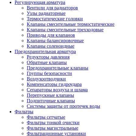
Регулирующая арматура
Вентили для радиаторов
Узлы радиаторные
Термостатические головки
Клапаны смесительные термостатические
Клапаны смесительные трехходовые
Приводы для клапанов
Клапаны балансировочные
Клапаны соленоидные
Предохранительная арматура
Редукторы давления
Обратные клапаны
Предохранительные клапаны
Группы безопасности
Воздухоотводчики
Компенсаторы гидроудара
Сепараторы воздуха и шлама
Перепускные клапаны
Подпиточные клапаны
Системы защиты от протечек воды
Фильтры
Фильтры сетчатые
Фильтры тонкой очистки
Фильтры магистральные
Фильтрационные установки