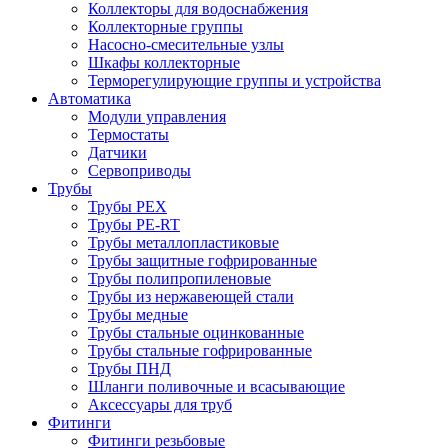
Коллекторы для водоснабжения
Коллекторные группы
Насосно-смесительные узлы
Шкафы коллекторные
Терморегулирующие группы и устройства
Автоматика
Модули управления
Термостаты
Датчики
Сервоприводы
Трубы
Трубы PEX
Трубы PE-RT
Трубы металлопластиковые
Трубы защитные гофрированные
Трубы полипропиленовые
Трубы из нержавеющей стали
Трубы медные
Трубы стальные оцинкованные
Трубы стальные гофрированные
Трубы ПНД
Шланги поливочные и всасывающие
Аксессуары для труб
Фитинги
Фитинги резьбовые