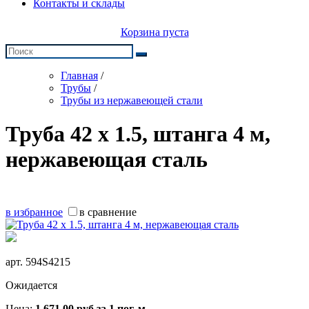
Контакты и склады
Корзина пуста
Главная
/
Трубы
/
Трубы из нержавеющей стали
Труба 42 х 1.5, штанга 4 м,
нержавеющая сталь
в избранное
в сравнение
арт.
594S4215
Ожидается
Цена:
1 671,00
руб
за 1 пог. м.