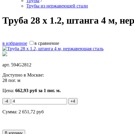
Трубы
/
Трубы из нержавеющей стали
Труба 28 х 1.2, штанга 4 м, 
в избранное
в сравнение
арт.
594G2812
Доступно в Москве:
28 пог. м
Цена:
662,93
руб
за 1 пог. м.
-4
+4
Сумма:
2 651,72
руб