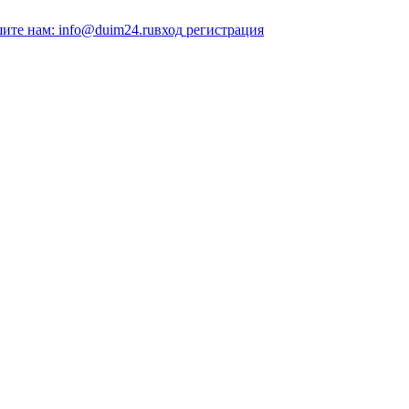
ите нам: info@duim24.ru
вход
регистрация