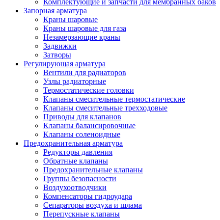
Комплектующие и запчасти для мембранных баков
Запорная арматура
Краны шаровые
Краны шаровые для газа
Незамерзающие краны
Задвижки
Затворы
Регулирующая арматура
Вентили для радиаторов
Узлы радиаторные
Термостатические головки
Клапаны смесительные термостатические
Клапаны смесительные трехходовые
Приводы для клапанов
Клапаны балансировочные
Клапаны соленоидные
Предохранительная арматура
Редукторы давления
Обратные клапаны
Предохранительные клапаны
Группы безопасности
Воздухоотводчики
Компенсаторы гидроудара
Сепараторы воздуха и шлама
Перепускные клапаны