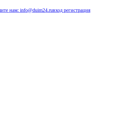
ите нам: info@duim24.ru
вход
регистрация