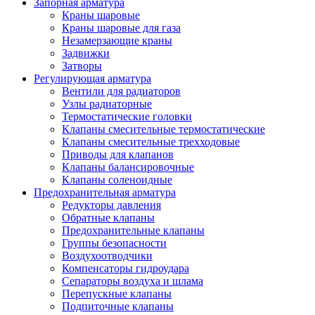
Запорная арматура
Краны шаровые
Краны шаровые для газа
Незамерзающие краны
Задвижки
Затворы
Регулирующая арматура
Вентили для радиаторов
Узлы радиаторные
Термостатические головки
Клапаны смесительные термостатические
Клапаны смесительные трехходовые
Приводы для клапанов
Клапаны балансировочные
Клапаны соленоидные
Предохранительная арматура
Редукторы давления
Обратные клапаны
Предохранительные клапаны
Группы безопасности
Воздухоотводчики
Компенсаторы гидроудара
Сепараторы воздуха и шлама
Перепускные клапаны
Подпиточные клапаны