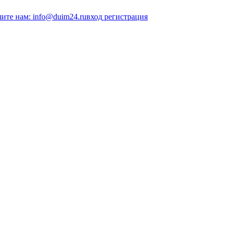
ите нам: info@duim24.ru
вход
регистрация