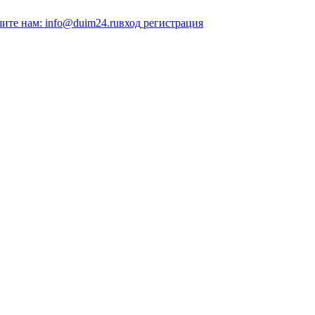
ите нам: info@duim24.ru
вход
регистрация