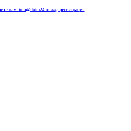
ите нам: info@duim24.ru
вход
регистрация