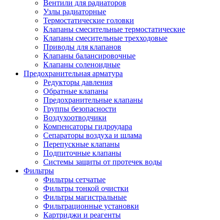
Вентили для радиаторов
Узлы радиаторные
Термостатические головки
Клапаны смесительные термостатические
Клапаны смесительные трехходовые
Приводы для клапанов
Клапаны балансировочные
Клапаны соленоидные
Предохранительная арматура
Редукторы давления
Обратные клапаны
Предохранительные клапаны
Группы безопасности
Воздухоотводчики
Компенсаторы гидроудара
Сепараторы воздуха и шлама
Перепускные клапаны
Подпиточные клапаны
Системы защиты от протечек воды
Фильтры
Фильтры сетчатые
Фильтры тонкой очистки
Фильтры магистральные
Фильтрационные установки
Картриджи и реагенты