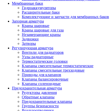
Мембранные баки
Гидроаккумуляторы
Расширительные баки
Комплектующие и запчасти для мембранных баков
Запорная арматура
Краны шаровые
Краны шаровые для газа
Незамерзающие краны
Задвижки
Затворы
Регулирующая арматура
Вентили для радиаторов
Узлы радиаторные
Термостатические головки
Клапаны смесительные термостатические
Клапаны смесительные трехходовые
Приводы для клапанов
Клапаны балансировочные
Клапаны соленоидные
Предохранительная арматура
Редукторы давления
Обратные клапаны
Предохранительные клапаны
Группы безопасности
Воздухоотводчики