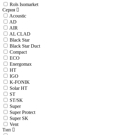
Rols Isomarket
Серия
Acoustic
AD
AIR
AL CLAD
Black Star
Black Star Duct
Compact
ECO
Energomax
HT
IGO
K-FONIK
Solar HT
ST
ST/SK
Super
Super Protect
Super SK
Vent
Тип