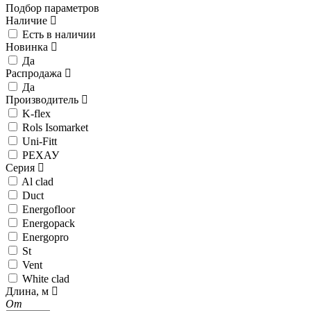
Подбор параметров
Наличие
Есть в наличии
Новинка
Да
Распродажа
Да
Производитель
K-flex
Rols Isomarket
Uni-Fitt
РЕХАУ
Серия
Al clad
Duct
Energofloor
Energopack
Energopro
St
Vent
White clad
Длина, м
От