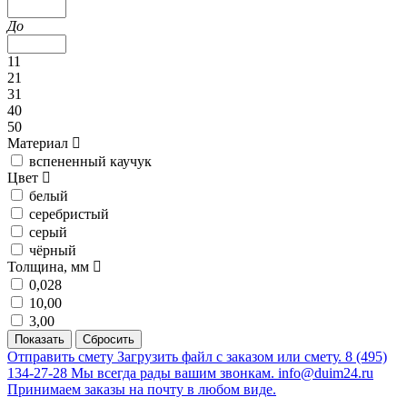
До
11
21
31
40
50
Материал
вспененный каучук
Цвет
белый
серебристый
серый
чёрный
Толщина, мм
0,028
10,00
3,00
Отправить смету
Загрузить файл с заказом или смету.
8 (495)
134-27-28
Мы всегда рады вашим звонкам.
info@duim24.ru
Принимаем заказы на почту в любом виде.