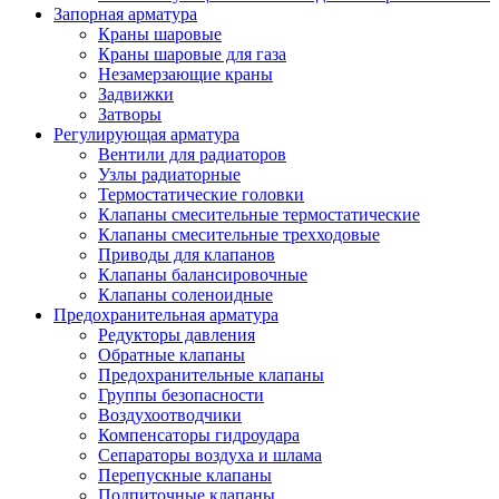
Запорная арматура
Краны шаровые
Краны шаровые для газа
Незамерзающие краны
Задвижки
Затворы
Регулирующая арматура
Вентили для радиаторов
Узлы радиаторные
Термостатические головки
Клапаны смесительные термостатические
Клапаны смесительные трехходовые
Приводы для клапанов
Клапаны балансировочные
Клапаны соленоидные
Предохранительная арматура
Редукторы давления
Обратные клапаны
Предохранительные клапаны
Группы безопасности
Воздухоотводчики
Компенсаторы гидроудара
Сепараторы воздуха и шлама
Перепускные клапаны
Подпиточные клапаны