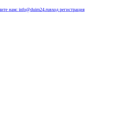
ите нам: info@duim24.ru
вход
регистрация