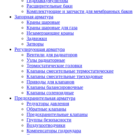
Гидроаккумуляторы
Расширительные баки
Комплектующие и запчасти для мембранных баков
Запорная арматура
Краны шаровые
Краны шаровые для газа
Незамерзающие краны
Задвижки
Затворы
Регулирующая арматура
Вентили для радиаторов
Узлы радиаторные
Термостатические головки
Клапаны смесительные термостатические
Клапаны смесительные трехходовые
Приводы для клапанов
Клапаны балансировочные
Клапаны соленоидные
Предохранительная арматура
Редукторы давления
Обратные клапаны
Предохранительные клапаны
Группы безопасности
Воздухоотводчики
Компенсаторы гидроудара