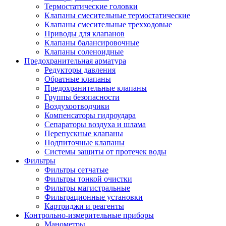
Термостатические головки
Клапаны смесительные термостатические
Клапаны смесительные трехходовые
Приводы для клапанов
Клапаны балансировочные
Клапаны соленоидные
Предохранительная арматура
Редукторы давления
Обратные клапаны
Предохранительные клапаны
Группы безопасности
Воздухоотводчики
Компенсаторы гидроудара
Сепараторы воздуха и шлама
Перепускные клапаны
Подпиточные клапаны
Системы защиты от протечек воды
Фильтры
Фильтры сетчатые
Фильтры тонкой очистки
Фильтры магистральные
Фильтрационные установки
Картриджи и реагенты
Контрольно-измерительные приборы
Манометры