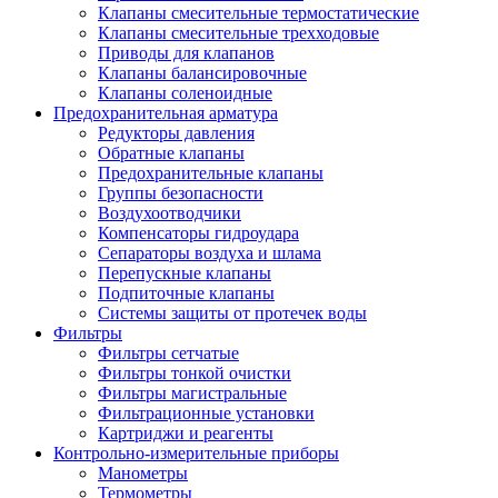
Клапаны смесительные термостатические
Клапаны смесительные трехходовые
Приводы для клапанов
Клапаны балансировочные
Клапаны соленоидные
Предохранительная арматура
Редукторы давления
Обратные клапаны
Предохранительные клапаны
Группы безопасности
Воздухоотводчики
Компенсаторы гидроудара
Сепараторы воздуха и шлама
Перепускные клапаны
Подпиточные клапаны
Системы защиты от протечек воды
Фильтры
Фильтры сетчатые
Фильтры тонкой очистки
Фильтры магистральные
Фильтрационные установки
Картриджи и реагенты
Контрольно-измерительные приборы
Манометры
Термометры