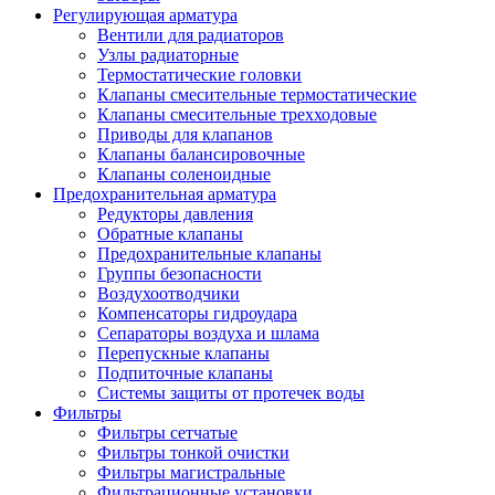
Регулирующая арматура
Вентили для радиаторов
Узлы радиаторные
Термостатические головки
Клапаны смесительные термостатические
Клапаны смесительные трехходовые
Приводы для клапанов
Клапаны балансировочные
Клапаны соленоидные
Предохранительная арматура
Редукторы давления
Обратные клапаны
Предохранительные клапаны
Группы безопасности
Воздухоотводчики
Компенсаторы гидроудара
Сепараторы воздуха и шлама
Перепускные клапаны
Подпиточные клапаны
Системы защиты от протечек воды
Фильтры
Фильтры сетчатые
Фильтры тонкой очистки
Фильтры магистральные
Фильтрационные установки