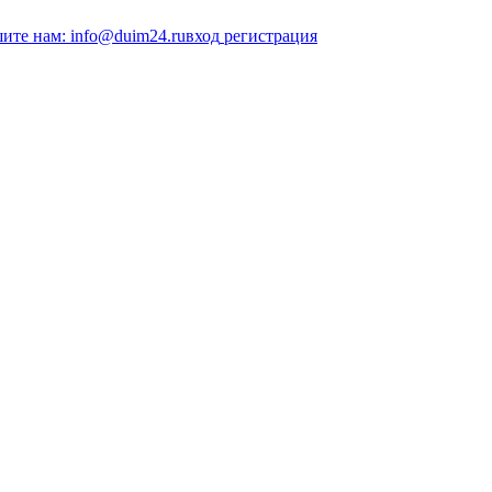
ите нам: info@duim24.ru
вход
регистрация