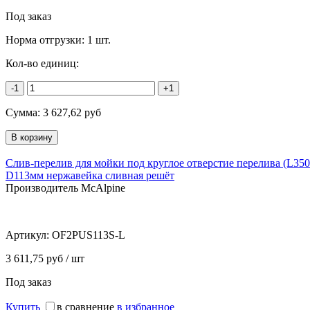
Под заказ
Норма отгрузки:
1 шт.
Кол-во единиц:
-1
+1
Сумма:
3 627,62
руб
Слив-перелив для мойки под круглое отверстие перелива (L3
D113мм нержавейка сливная решёт
Производитель McAlpine
Артикул:
OF2PUS113S-L
3 611,75 руб / шт
Под заказ
Купить
в сравнение
в избранное