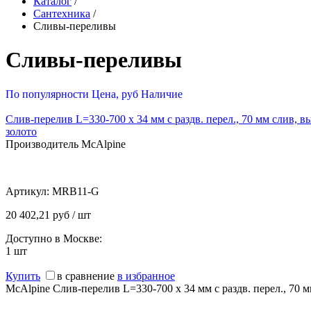
Каталог
/
Сантехника
/
Сливы-переливы
Сливы-переливы
По популярности
Цена, руб
Наличие
Слив-перелив L=330-700 х 34 мм с раздв. перел., 70 мм слив, в
золото
Производитель McAlpine
Артикул:
MRB11-G
20 402,21 руб / шт
Доступно в Москве:
1
шт
Купить
в сравнение
в избранное
McAlpine Слив-перелив L=330-700 х 34 мм с раздв. перел., 70 м