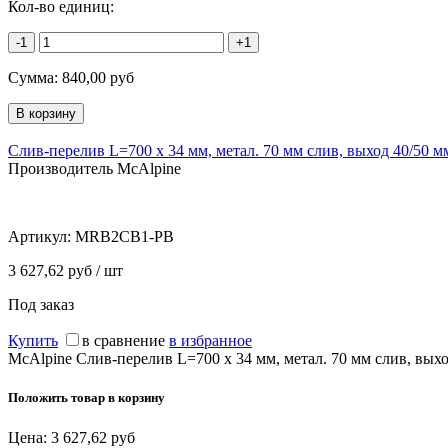
Кол-во единиц:
-1
+1
Сумма:
840,00
руб
Слив-перелив L=700 х 34 мм, метал. 70 мм слив, выход 40/50 мм
Производитель McAlpine
Артикул:
MRB2CB1-PB
3 627,62 руб / шт
Под заказ
Купить
в сравнение
в избранное
McAlpine Слив-перелив L=700 х 34 мм, метал. 70 мм слив, выхо
Положить товар в корзину
Цена:
3 627,62
руб