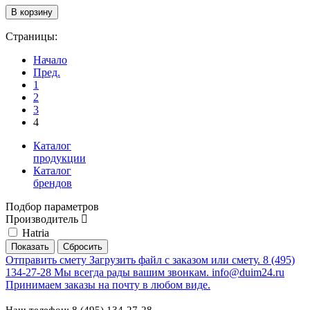
Страницы:
Начало
Пред.
1
2
3
4
Каталог
продукции
Каталог
брендов
Подбор параметров
Производитель
Hatria
Отправить смету
Загрузить файл с заказом или смету.
8 (495)
134-27-28
Мы всегда рады вашим звонкам.
info@duim24.ru
Принимаем заказы на почту в любом виде.
Наш телефон: 8 (495) 134-27-28