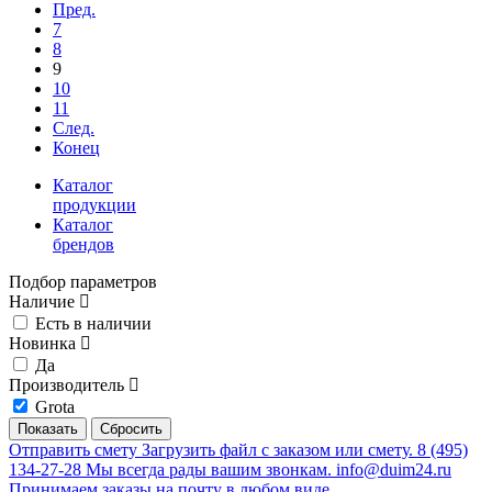
Пред.
7
8
9
10
11
След.
Конец
Каталог
продукции
Каталог
брендов
Подбор параметров
Наличие
Есть в наличии
Новинка
Да
Производитель
Grota
Отправить смету
Загрузить файл с заказом или смету.
8 (495)
134-27-28
Мы всегда рады вашим звонкам.
info@duim24.ru
Принимаем заказы на почту в любом виде.