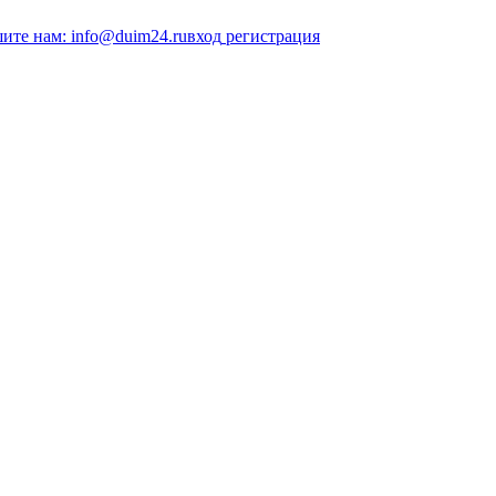
ите нам: info@duim24.ru
вход
регистрация