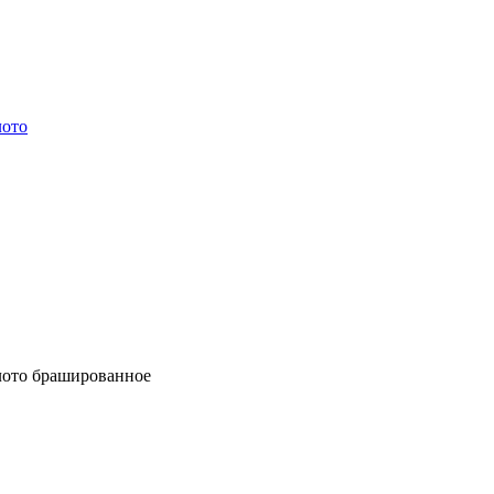
лото
лото брашированное