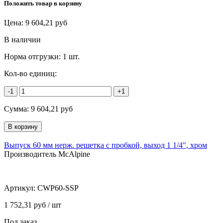
Положить товар в корзину
Цена:
9 604,21
руб
В наличии
Норма отгрузки:
1 шт.
Кол-во единиц:
-1
+1
Сумма:
9 604,21
руб
Выпуск 60 мм нерж. решетка с пробкой, выход 1 1/4", хром
Производитель McAlpine
Артикул:
CWP60-SSP
1 752,31 руб / шт
Под заказ