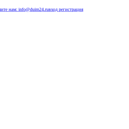
ите нам: info@duim24.ru
вход
регистрация