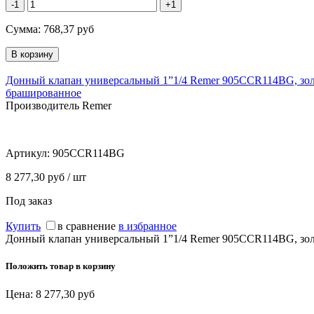
-1
+1
Сумма:
768,37
руб
Донный клапан универсальный 1”1/4 Remer 905CCR114BG, зо
брашированное
Производитель Remer
Артикул:
905CCR114BG
8 277,30 руб / шт
Под заказ
Купить
в сравнение
в избранное
Донный клапан универсальный 1”1/4 Remer 905CCR114BG, зо
Положить товар в корзину
Цена:
8 277,30
руб