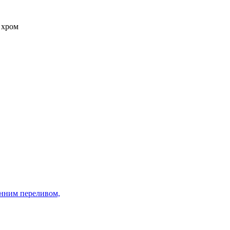
 хром
енним переливом,