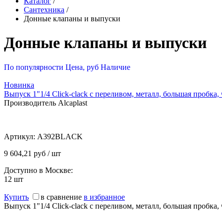
Каталог
/
Сантехника
/
Донные клапаны и выпуски
Донные клапаны и выпуски
По популярности
Цена, руб
Наличие
Новинка
Выпуск 1"1/4 Click-clack с переливом, металл, большая пробка
Производитель Alcaplast
Артикул:
A392BLACK
9 604,21 руб / шт
Доступно в Москве:
12
шт
Купить
в сравнение
в избранное
Выпуск 1"1/4 Click-clack с переливом, металл, большая пробка