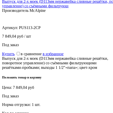
Выпуск для 2-х моек (D113мм нержавейка сливные решётки, п
управление) со съёмными фильтрующ
Производитель McAlpine
Артикул:
PUS113-2CP
7 849,04 руб / шт
Под заказ
Купить
в сравнение
в избранное
Выпуск для 2-х моек (D113мм нержавейка сливные решётки,
поворотное управление) со съёмными фильтрующими
решётками-пробками; выходы 1 1/2"«папа»; цвет-хром
Положить товар в корзину
Цена:
7 849,04
руб
Под заказ
Норма отгрузки:
1 шт.