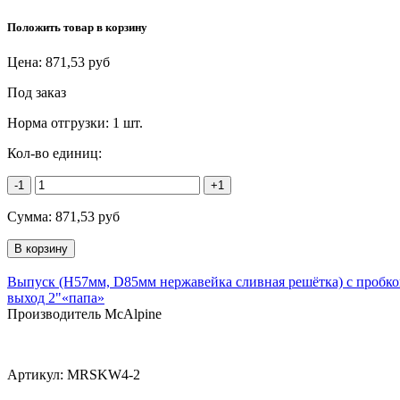
Положить товар в корзину
Цена:
871,53
руб
Под заказ
Норма отгрузки:
1 шт.
Кол-во единиц:
-1
+1
Сумма:
871,53
руб
Выпуск (H57мм, D85мм нержавейка сливная решётка) с пробко
выход 2"«папа»
Производитель McAlpine
Артикул:
MRSKW4-2