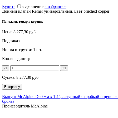
Купить
в сравнение
в избранное
Донный клапан Remer универсальный, цвет bruched copper
Положить товар в корзину
Цена:
8 277,30
руб
Под заказ
Норма отгрузки:
1 шт.
Кол-во единиц:
-1
+1
Сумма:
8 277,30
руб
Выпуск McAlpine D60 мм х 1¼", латунный с пробкой и цепочко
бронза
Производитель McAlpine