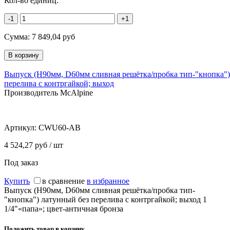
Кол-во единиц:
-1
+1
Сумма:
7 849,04
руб
Выпуск (H90мм, D60мм сливная решётка/пробка тип-"кнопка")
перелива с контргайкой; выход
Производитель McAlpine
Артикул:
CWU60-AB
4 524,27 руб / шт
Под заказ
Купить
в сравнение
в избранное
Выпуск (H90мм, D60мм сливная решётка/пробка тип-
"кнопка") латунный без перелива с контргайкой; выход 1
1/4"«папа»; цвет-античная бронза
Положить товар в корзину