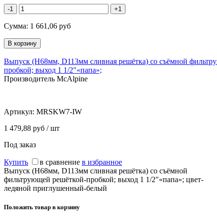
-1
+1
Сумма:
1 661,06
руб
Выпуск (H68мм, D113мм сливная решётка) со съёмной фильтр
пробкой; выход 1 1/2"«папа»;
Производитель McAlpine
Артикул:
MRSKW7-IW
1 479,88 руб / шт
Под заказ
Купить
в сравнение
в избранное
Выпуск (H68мм, D113мм сливная решётка) со съёмной
фильтрующей решёткой-пробкой; выход 1 1/2"«папа»; цвет-
ледяной приглушенный-белый
Положить товар в корзину