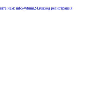
ите нам: info@duim24.ru
вход
регистрация