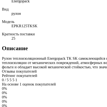
Energopack
Вид
рулон
Модель
EPKR125TKSK
Кратность поставки
25
Описание
Рулон теплоизоляционный Energopack TK SK самоклеющийся со
теплоизоляции от механических повреждений, атмосферных во
фольги и обладает высокой механической стойкостью, что зна
Отзывы покупателей
Рейтинг покупателей
0
/
5
5
5
1
На основе 1 оценок покупателей
0%
0%
0%
0%
0%