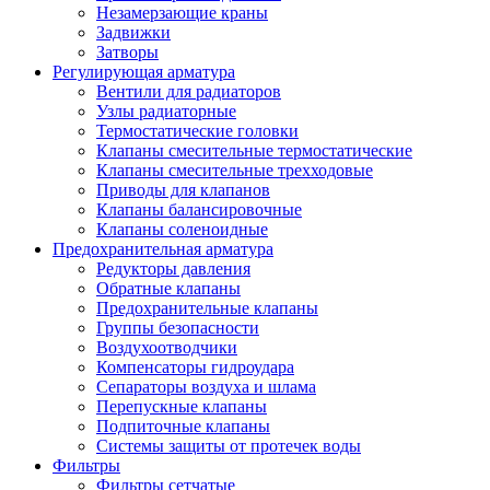
Незамерзающие краны
Задвижки
Затворы
Регулирующая арматура
Вентили для радиаторов
Узлы радиаторные
Термостатические головки
Клапаны смесительные термостатические
Клапаны смесительные трехходовые
Приводы для клапанов
Клапаны балансировочные
Клапаны соленоидные
Предохранительная арматура
Редукторы давления
Обратные клапаны
Предохранительные клапаны
Группы безопасности
Воздухоотводчики
Компенсаторы гидроудара
Сепараторы воздуха и шлама
Перепускные клапаны
Подпиточные клапаны
Системы защиты от протечек воды
Фильтры
Фильтры сетчатые