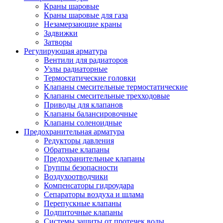
Краны шаровые
Краны шаровые для газа
Незамерзающие краны
Задвижки
Затворы
Регулирующая арматура
Вентили для радиаторов
Узлы радиаторные
Термостатические головки
Клапаны смесительные термостатические
Клапаны смесительные трехходовые
Приводы для клапанов
Клапаны балансировочные
Клапаны соленоидные
Предохранительная арматура
Редукторы давления
Обратные клапаны
Предохранительные клапаны
Группы безопасности
Воздухоотводчики
Компенсаторы гидроудара
Сепараторы воздуха и шлама
Перепускные клапаны
Подпиточные клапаны
Системы защиты от протечек воды