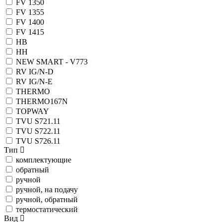
FV 1350
FV 1355
FV 1400
FV 1415
HB
HH
NEW SMART - V773
RV IG/N-D
RV IG/N-E
THERMO
THERMO167N
TOPWAY
TVU S721.11
TVU S722.11
TVU S726.11
Тип
комплектующие
обратный
ручной
ручной, на подачу
ручной, обратный
термостатический
Вид