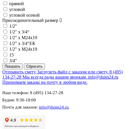
прямой
угловой
угловой осевой
Присоединительный размер
1/2"
1/2" х 3/4“
1/2" х M24x19
1/2" х 3/4"ЕК
1/2" х М24х19
15
3/4"
Отправить смету
Загрузить файл с заказом или смету.
8 (495)
134-27-28
Мы всегда рады вашим звонкам.
info@duim24.ru
Принимаем заказы на почту в любом виде.
Наш телефон: 8 (495) 134-27-28
Будни: 9:30-18:00
Почта для заказов:
info@duim24.ru