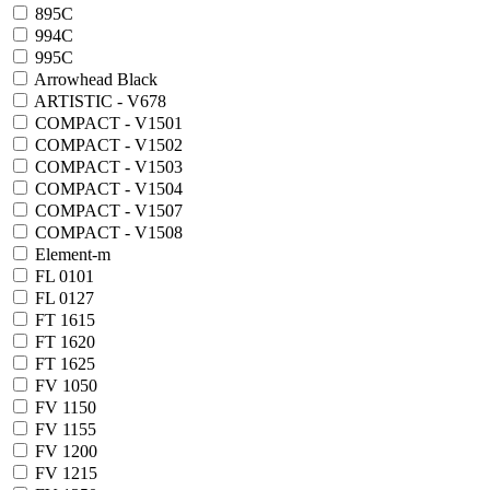
895C
994C
995C
Arrowhead Black
ARTISTIC - V678
COMPACT - V1501
COMPACT - V1502
COMPACT - V1503
COMPACT - V1504
COMPACT - V1507
COMPACT - V1508
Element-m
FL 0101
FL 0127
FT 1615
FT 1620
FT 1625
FV 1050
FV 1150
FV 1155
FV 1200
FV 1215