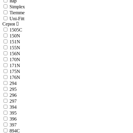
Itap
Simplex
Tiemme
Uni-Fitt
Серия
1505C
150N
151N
155N
156N
170N
171N
175N
176N
294
295
296
297
394
395
396
397
894C