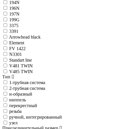
194N
196N
197N
199G
3375
3391
Arrowhead black
Element
FV 1422
N3301
Standart line
V481 TWIN
V485 TWIN
Тип
1-трубная система
2-трубная система
н-образный
ниппель
перекрестный
резьба
ручной, интегрированный
узел
Присоединительный размер