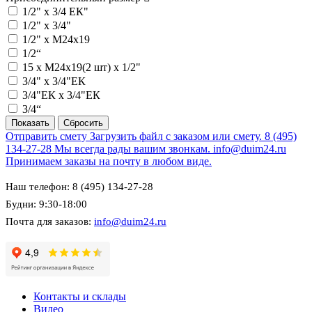
1/2" х 3/4 ЕК"
1/2" х 3/4"
1/2" х M24x19
1/2“
15 х M24x19(2 шт) х 1/2"
3/4" х 3/4"ЕК
3/4"ЕК х 3/4"ЕК
3/4“
Отправить смету
Загрузить файл с заказом или смету.
8 (495)
134-27-28
Мы всегда рады вашим звонкам.
info@duim24.ru
Принимаем заказы на почту в любом виде.
Наш телефон: 8 (495) 134-27-28
Будни: 9:30-18:00
Почта для заказов:
info@duim24.ru
Контакты и склады
Видео