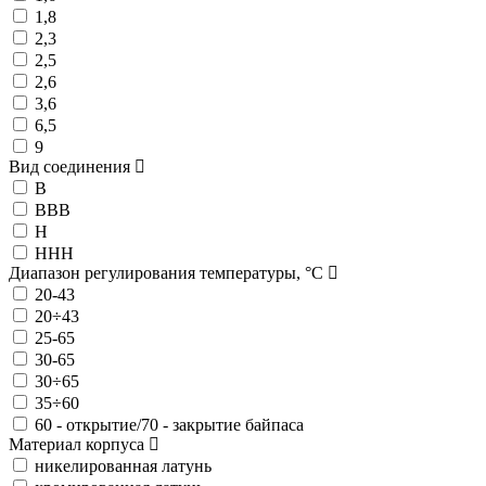
1,8
2,3
2,5
2,6
3,6
6,5
9
Вид соединения
В
ВВВ
Н
ННН
Диапазон регулирования температуры, °C
20-43
20÷43
25-65
30-65
30÷65
35÷60
60 - открытие/70 - закрытие байпаса
Материал корпуса
никелированная латунь