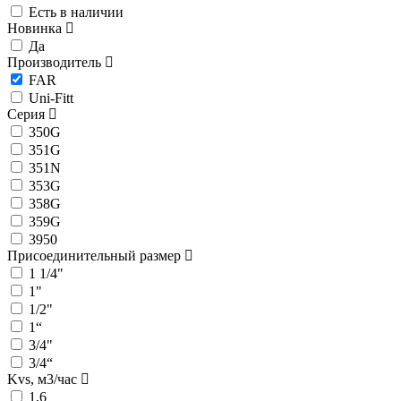
Есть в наличии
Новинка
Да
Производитель
FAR
Uni-Fitt
Серия
350G
351G
351N
353G
358G
359G
3950
Присоединительный размер
1 1/4"
1"
1/2"
1“
3/4"
3/4“
Kvs, м3/час
1,6