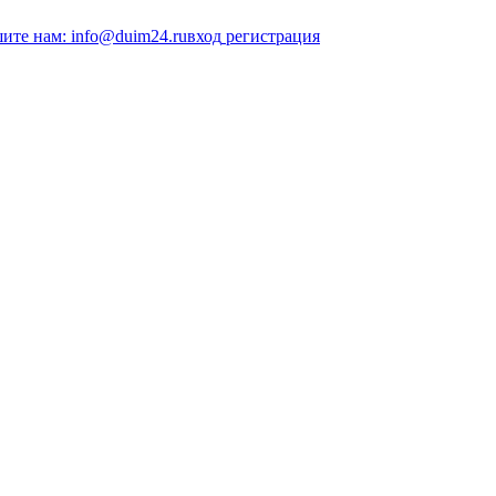
ите нам: info@duim24.ru
вход
регистрация