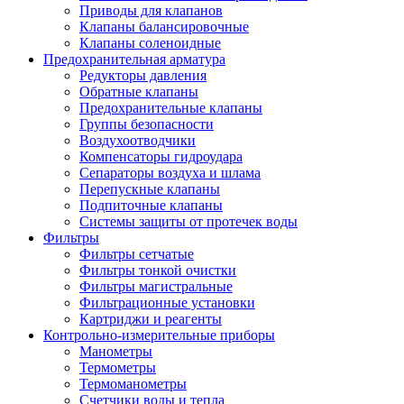
Приводы для клапанов
Клапаны балансировочные
Клапаны соленоидные
Предохранительная арматура
Редукторы давления
Обратные клапаны
Предохранительные клапаны
Группы безопасности
Воздухоотводчики
Компенсаторы гидроудара
Сепараторы воздуха и шлама
Перепускные клапаны
Подпиточные клапаны
Системы защиты от протечек воды
Фильтры
Фильтры сетчатые
Фильтры тонкой очистки
Фильтры магистральные
Фильтрационные установки
Картриджи и реагенты
Контрольно-измерительные приборы
Манометры
Термометры
Термоманометры
Счетчики воды и тепла