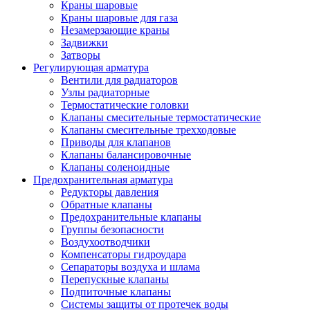
Краны шаровые
Краны шаровые для газа
Незамерзающие краны
Задвижки
Затворы
Регулирующая арматура
Вентили для радиаторов
Узлы радиаторные
Термостатические головки
Клапаны смесительные термостатические
Клапаны смесительные трехходовые
Приводы для клапанов
Клапаны балансировочные
Клапаны соленоидные
Предохранительная арматура
Редукторы давления
Обратные клапаны
Предохранительные клапаны
Группы безопасности
Воздухоотводчики
Компенсаторы гидроудара
Сепараторы воздуха и шлама
Перепускные клапаны
Подпиточные клапаны
Системы защиты от протечек воды