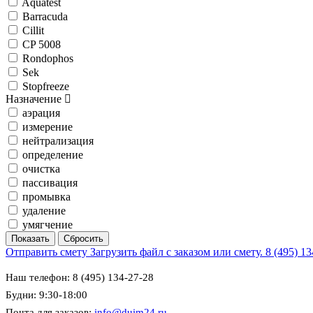
Aquatest
Barracuda
Cillit
CP 5008
Rondophos
Sek
Stopfreeze
Назначение
аэрация
измерение
нейтрализация
определение
очистка
пассивация
промывка
удаление
умягчение
Отправить смету
Загрузить файл с заказом или смету.
8 (495) 1
Наш телефон: 8 (495) 134-27-28
Будни: 9:30-18:00
Почта для заказов:
info@duim24.ru