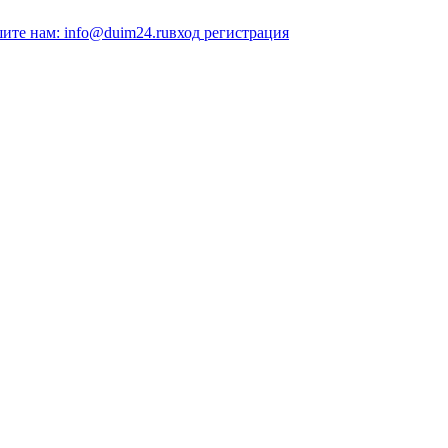
ите нам: info@duim24.ru
вход
регистрация