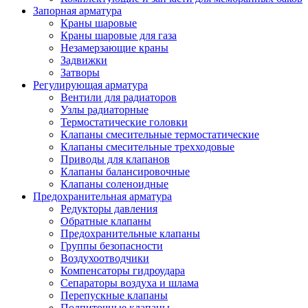
Запорная арматура
Краны шаровые
Краны шаровые для газа
Незамерзающие краны
Задвижки
Затворы
Регулирующая арматура
Вентили для радиаторов
Узлы радиаторные
Термостатические головки
Клапаны смесительные термостатические
Клапаны смесительные трехходовые
Приводы для клапанов
Клапаны балансировочные
Клапаны соленоидные
Предохранительная арматура
Редукторы давления
Обратные клапаны
Предохранительные клапаны
Группы безопасности
Воздухоотводчики
Компенсаторы гидроудара
Сепараторы воздуха и шлама
Перепускные клапаны
Подпиточные клапаны