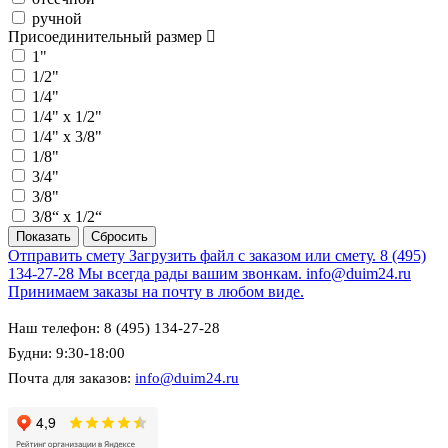
ручной
Присоединительный размер
1"
1/2"
1/4"
1/4" х 1/2"
1/4" х 3/8"
1/8"
3/4"
3/8"
3/8“ х 1/2“
Отправить смету
Загрузить файл с заказом или смету.
8 (495)
134-27-28
Мы всегда рады вашим звонкам.
info@duim24.ru
Принимаем заказы на почту в любом виде.
Наш телефон: 8 (495) 134-27-28
Будни: 9:30-18:00
Почта для заказов:
info@duim24.ru