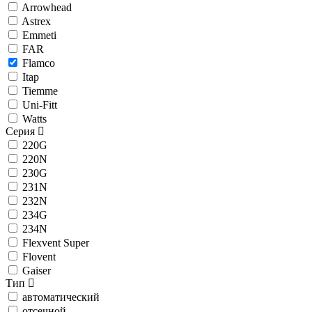
Arrowhead
Astrex
Emmeti
FAR
Flamco
Itap
Tiemme
Uni-Fitt
Watts
Серия
220G
220N
230G
231N
232N
234G
234N
Flexvent Super
Flovent
Gaiser
Тип
автоматический
отсечной