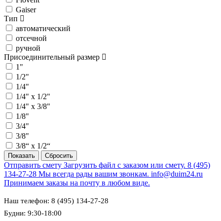
Gaiser
Тип
автоматический
отсечной
ручной
Присоединительный размер
1"
1/2"
1/4"
1/4" х 1/2"
1/4" х 3/8"
1/8"
3/4"
3/8"
3/8“ х 1/2“
Отправить смету
Загрузить файл с заказом или смету.
8 (495)
134-27-28
Мы всегда рады вашим звонкам.
info@duim24.ru
Принимаем заказы на почту в любом виде.
Наш телефон: 8 (495) 134-27-28
Будни: 9:30-18:00