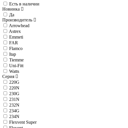
Есть в наличии
Новинка
Да
Производитель
Arrowhead
Astrex
Emmeti
FAR
Flamco
Itap
Tiemme
Uni-Fitt
Watts
Серия
220G
220N
230G
231N
232N
234G
234N
Flexvent Super
Flovent