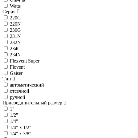
Watts
Серия
220G
220N
230G
231N
232N
234G
234N
Flexvent Super
Flovent
Gaiser
Тип
автоматический
отсечной
ручной
Присоединительный размер
1"
1/2"
1/4"
1/4" х 1/2"
1/4" х 3/8"