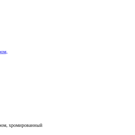
ром,
тром, хромированный