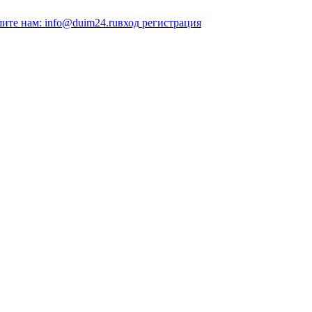
ите нам: info@duim24.ru
вход
регистрация