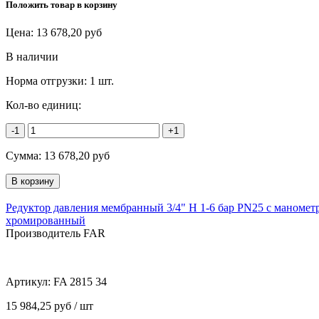
Положить товар в корзину
Цена:
13 678,20
руб
В наличии
Норма отгрузки:
1 шт.
Кол-во единиц:
-1
+1
Сумма:
13 678,20
руб
Редуктор давления мембранный 3/4" Н 1-6 бар PN25 с маномет
хромированный
Производитель FAR
Артикул:
FA 2815 34
15 984,25 руб / шт