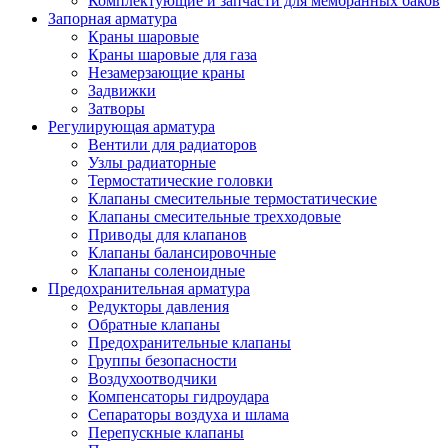
Комплектующие и запчасти для мембранных баков
Запорная арматура
Краны шаровые
Краны шаровые для газа
Незамерзающие краны
Задвижки
Затворы
Регулирующая арматура
Вентили для радиаторов
Узлы радиаторные
Термостатические головки
Клапаны смесительные термостатические
Клапаны смесительные трехходовые
Приводы для клапанов
Клапаны балансировочные
Клапаны соленоидные
Предохранительная арматура
Редукторы давления
Обратные клапаны
Предохранительные клапаны
Группы безопасности
Воздухоотводчики
Компенсаторы гидроудара
Сепараторы воздуха и шлама
Перепускные клапаны