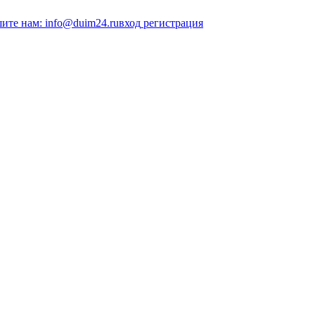
ите нам: info@duim24.ru
вход
регистрация