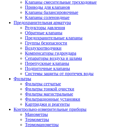
Клапаны смесительные трехходовые
Приводы для клапанов
Клапаны балансировочные
Клапаны соленоидные
Предохранительная арматура
Редукторы давления
Обратные клапаны
Предохранительные клапаны
Группы безопасности
Воздухоотводчики
Компенсаторы гидроудара
Сепараторы воздуха и шлама
Перепускные клапаны
Подпиточные клапаны
Системы защиты от протечек воды
Фильтры
Фильтры сетчатые
Фильтры тонкой очистки
Фильтры магистральные
Фильтрационные установки
Картриджи и реагенты
Контрольно-измерительные приборы
Манометры
Термометры
Термоманометры