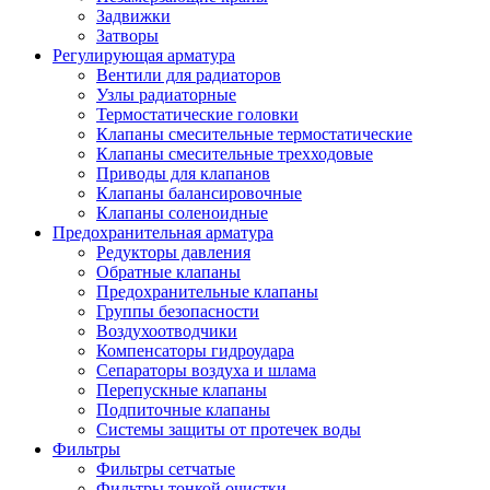
Задвижки
Затворы
Регулирующая арматура
Вентили для радиаторов
Узлы радиаторные
Термостатические головки
Клапаны смесительные термостатические
Клапаны смесительные трехходовые
Приводы для клапанов
Клапаны балансировочные
Клапаны соленоидные
Предохранительная арматура
Редукторы давления
Обратные клапаны
Предохранительные клапаны
Группы безопасности
Воздухоотводчики
Компенсаторы гидроудара
Сепараторы воздуха и шлама
Перепускные клапаны
Подпиточные клапаны
Системы защиты от протечек воды
Фильтры
Фильтры сетчатые
Фильтры тонкой очистки