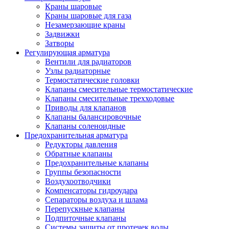
Краны шаровые
Краны шаровые для газа
Незамерзающие краны
Задвижки
Затворы
Регулирующая арматура
Вентили для радиаторов
Узлы радиаторные
Термостатические головки
Клапаны смесительные термостатические
Клапаны смесительные трехходовые
Приводы для клапанов
Клапаны балансировочные
Клапаны соленоидные
Предохранительная арматура
Редукторы давления
Обратные клапаны
Предохранительные клапаны
Группы безопасности
Воздухоотводчики
Компенсаторы гидроудара
Сепараторы воздуха и шлама
Перепускные клапаны
Подпиточные клапаны
Системы защиты от протечек воды