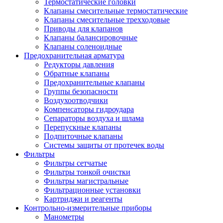
Термостатические головки
Клапаны смесительные термостатические
Клапаны смесительные трехходовые
Приводы для клапанов
Клапаны балансировочные
Клапаны соленоидные
Предохранительная арматура
Редукторы давления
Обратные клапаны
Предохранительные клапаны
Группы безопасности
Воздухоотводчики
Компенсаторы гидроудара
Сепараторы воздуха и шлама
Перепускные клапаны
Подпиточные клапаны
Системы защиты от протечек воды
Фильтры
Фильтры сетчатые
Фильтры тонкой очистки
Фильтры магистральные
Фильтрационные установки
Картриджи и реагенты
Контрольно-измерительные приборы
Манометры