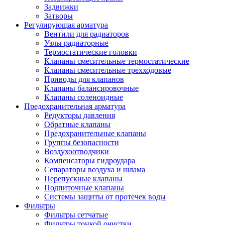
Задвижки
Затворы
Регулирующая арматура
Вентили для радиаторов
Узлы радиаторные
Термостатические головки
Клапаны смесительные термостатические
Клапаны смесительные трехходовые
Приводы для клапанов
Клапаны балансировочные
Клапаны соленоидные
Предохранительная арматура
Редукторы давления
Обратные клапаны
Предохранительные клапаны
Группы безопасности
Воздухоотводчики
Компенсаторы гидроудара
Сепараторы воздуха и шлама
Перепускные клапаны
Подпиточные клапаны
Системы защиты от протечек воды
Фильтры
Фильтры сетчатые
Фильтры тонкой очистки