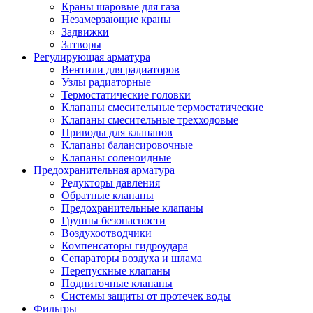
Краны шаровые для газа
Незамерзающие краны
Задвижки
Затворы
Регулирующая арматура
Вентили для радиаторов
Узлы радиаторные
Термостатические головки
Клапаны смесительные термостатические
Клапаны смесительные трехходовые
Приводы для клапанов
Клапаны балансировочные
Клапаны соленоидные
Предохранительная арматура
Редукторы давления
Обратные клапаны
Предохранительные клапаны
Группы безопасности
Воздухоотводчики
Компенсаторы гидроудара
Сепараторы воздуха и шлама
Перепускные клапаны
Подпиточные клапаны
Системы защиты от протечек воды
Фильтры