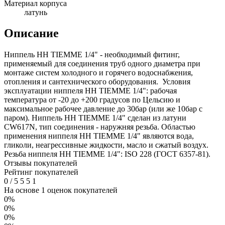
Материал корпуса
латунь
Описание
Ниппель НН TIEMME 1/4" - необходимый фитинг,
применяемый для соединения труб одного диаметра при
монтаже систем холодного и горячего водоснабжения,
отопления и сантехнического оборудования. Условия
эксплуатации ниппеля НН TIEMME 1/4": рабочая
температура от -20 до +200 градусов по Цельсию и
максимальное рабочее давление до 30бар (или же 10бар с
паром). Ниппель НН TIEMME 1/4" сделан из латуни
CW617N, тип соединения - наружняя резьба. Областью
применения ниппеля НН TIEMME 1/4" являются вода,
гликоли, неагрессивные жидкости, масло и сжатый воздух.
Резьба ниппеля НН TIEMME 1/4": ISO 228 (ГОСТ 6357-81).
Отзывы покупателей
Рейтинг покупателей
0
/
5
5
5
1
На основе 1 оценок покупателей
0%
0%
0%