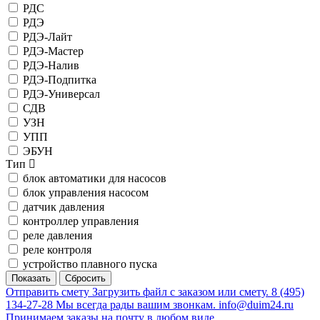
РДС
РДЭ
РДЭ-Лайт
РДЭ-Мастер
РДЭ-Налив
РДЭ-Подпитка
РДЭ-Универсал
СДВ
УЗН
УПП
ЭБУН
Тип
блок автоматики для насосов
блок управления насосом
датчик давления
контроллер управления
реле давления
реле контроля
устройство плавного пуска
Отправить смету
Загрузить файл с заказом или смету.
8 (495)
134-27-28
Мы всегда рады вашим звонкам.
info@duim24.ru
Принимаем заказы на почту в любом виде.