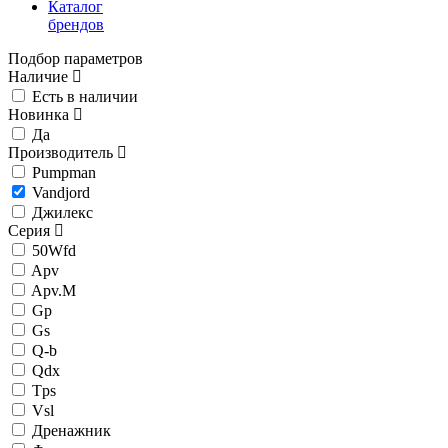
Каталог
брендов
Подбор параметров
Наличие
Есть в наличии
Новинка
Да
Производитель
Pumpman
Vandjord
Джилекс
Серия
50Wfd
Apv
Apv.M
Gp
Gs
Q-b
Qdx
Tps
Vsl
Дренажник