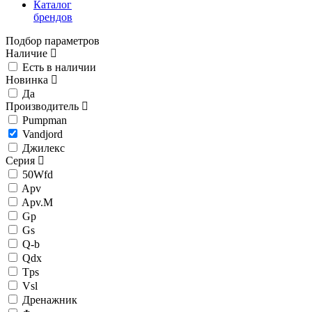
Каталог
брендов
Подбор параметров
Наличие
Есть в наличии
Новинка
Да
Производитель
Pumpman
Vandjord
Джилекс
Серия
50Wfd
Apv
Apv.M
Gp
Gs
Q-b
Qdx
Tps
Vsl
Дренажник