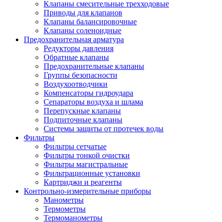
Клапаны смесительные трехходовые
Приводы для клапанов
Клапаны балансировочные
Клапаны соленоидные
Предохранительная арматура
Редукторы давления
Обратные клапаны
Предохранительные клапаны
Группы безопасности
Воздухоотводчики
Компенсаторы гидроудара
Сепараторы воздуха и шлама
Перепускные клапаны
Подпиточные клапаны
Системы защиты от протечек воды
Фильтры
Фильтры сетчатые
Фильтры тонкой очистки
Фильтры магистральные
Фильтрационные установки
Картриджи и реагенты
Контрольно-измерительные приборы
Манометры
Термометры
Термоманометры