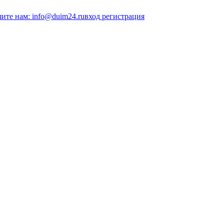
ите нам: info@duim24.ru
вход
регистрация