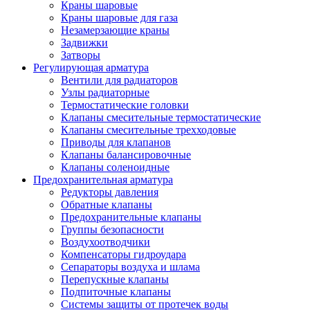
Краны шаровые
Краны шаровые для газа
Незамерзающие краны
Задвижки
Затворы
Регулирующая арматура
Вентили для радиаторов
Узлы радиаторные
Термостатические головки
Клапаны смесительные термостатические
Клапаны смесительные трехходовые
Приводы для клапанов
Клапаны балансировочные
Клапаны соленоидные
Предохранительная арматура
Редукторы давления
Обратные клапаны
Предохранительные клапаны
Группы безопасности
Воздухоотводчики
Компенсаторы гидроудара
Сепараторы воздуха и шлама
Перепускные клапаны
Подпиточные клапаны
Системы защиты от протечек воды